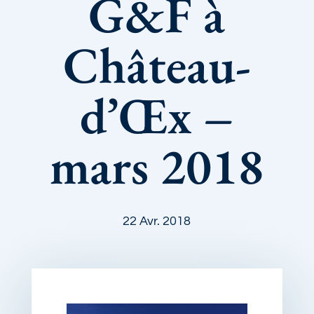
G&F à
Château-
d’Œx –
mars 2018
22 Avr. 2018