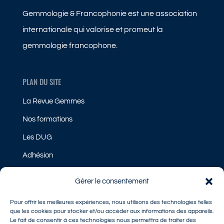
Gemmologie & Francophonie est une association
internationale qui valorise et promeut la
gemmologie francophone.
PLAN DU SITE
La Revue Gemmes
Nos formations
Les DUG
Adhésion
Gérer le consentement
LÉGAL
Pour offrir les meilleures expériences, nous utilisons des technologies telles
Mentions légales
que les cookies pour stocker et/ou accéder aux informations des appareils.
Le fait de consentir à ces technologies nous permettra de traiter des
Politique de Cookies