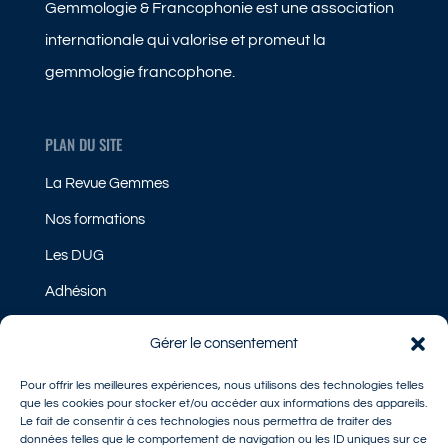
Gemmologie & Francophonie est une association
internationale qui valorise et promeut la
gemmologie francophone.
PLAN DU SITE
La Revue Gemmes
Nos formations
Les DUG
Adhésion
Gérer le consentement
LÉGAL
Pour offrir les meilleures expériences, nous utilisons des technologies telles
Mentions légales
que les cookies pour stocker et/ou accéder aux informations des appareils.
Le fait de consentir à ces technologies nous permettra de traiter des
Politique de Cookies
données telles que le comportement de navigation ou les ID uniques sur ce