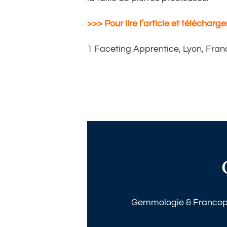
>>> Pour lire l’article et télécharge
1 Faceting Apprentice, Lyon, Fran
Gemmologie & Francopho